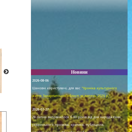
Новини
2026-08-06
Шановні користувачі, для вас
"Хроніка культурного
життя Закарпатської області за липень 2026 р."
.
2026-07-27
28 липня виповнилося б 80 років від дня народження
українського прозаїка, критика, публіциста,