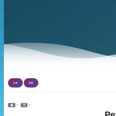
UA
EN
>
>
Ре