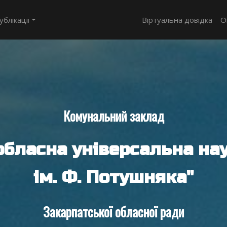
ублікації
Віртуальна довідка
О
Комунальний заклад
обласна універсальна нау
ім. Ф. Потушняка"
Закарпатської обласної ради