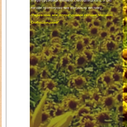
літературознавця Михайла Слабошпицького. З цієї
нагоди пропонуємо вам віртуальну виставку
"Перевізник між літературними світами: Михайло
Слабошпицький".