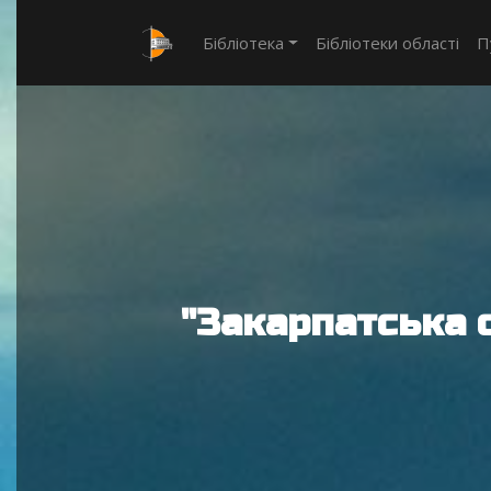
Бібліотека
Бібліотеки області
П
"Закарпатська 