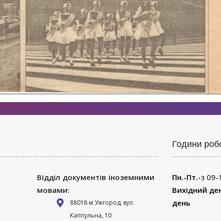
Години роб
Відділ документів іноземними
Пн.-Пт.
-з 09-
мовами:
Вихідний де
день
88018 м Ужгород, вул.
Капітульна, 10