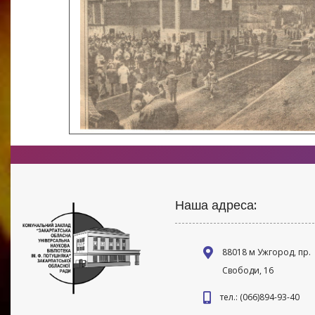
Наша адреса:
88018 м Ужгород, пр.
Свободи, 16
тел.: (066)894-93-40