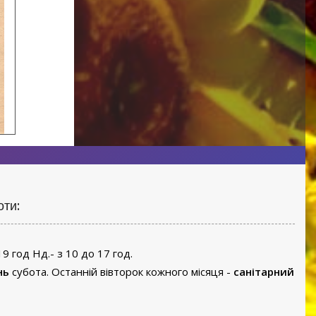
оти:
19 год Нд.- з 10 до 17 год.
нь
субота. Останній вівторок кожного місяця -
санітарний