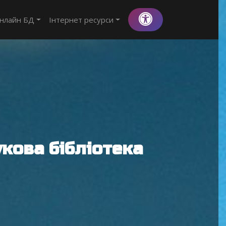
нлайн БД
Інтернет ресурси
кова бібліотека