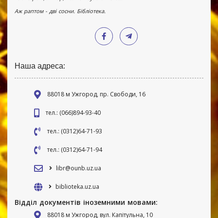
Аж раптом - дві сосни. Бібліотека.
Наша адреса:
88018 м Ужгород, пр. Свободи, 16
тел.: (066)894-93-40
тел.: (0312)64-71-93
тел.: (0312)64-71-94
libr@ounb.uz.ua
biblioteka.uz.ua
Відділ документів іноземними мовами:
88018 м Ужгород, вул. Капітульна, 10