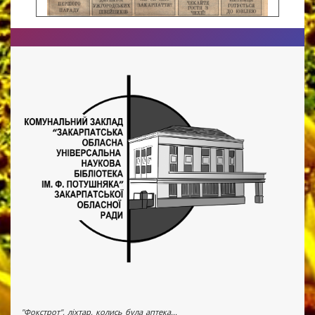
"Фокстрот", ліхтар, колись була аптека...