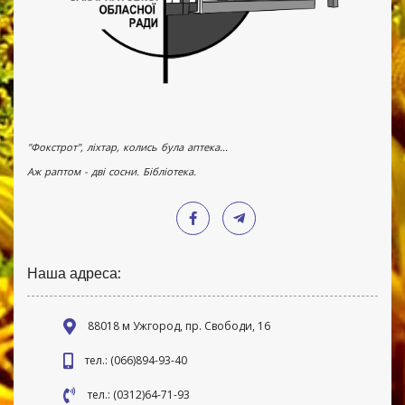
"Фокстрот", ліхтар, колись була аптека...
Аж раптом - дві сосни. Бібліотека.
Наша адреса:
88018 м Ужгород, пр. Свободи, 16
тел.: (066)894-93-40
тел.: (0312)64-71-93