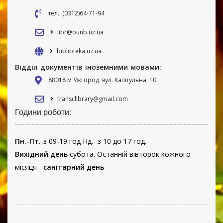
тел.: (0312)64-71-94
libr@ounb.uz.ua
biblioteka.uz.ua
Відділ документів іноземними мовами:
88018 м Ужгород, вул. Капітульна, 10
transclibrary@gmail.com
Години роботи:
Пн.-Пт.
-з 09-19 год Нд.- з 10 до 17 год.
Вихідний день
субота. Останній вівторок кожного
місяця -
санітарний день