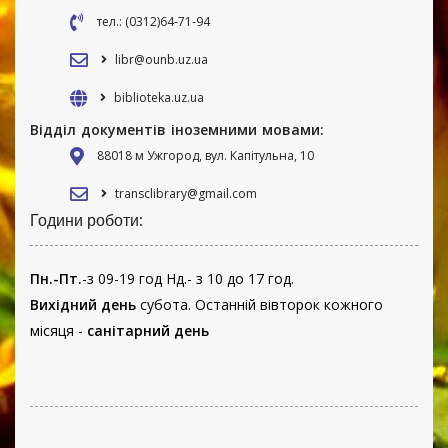
тел.: (0312)64-71-94
libr@ounb.uz.ua
biblioteka.uz.ua
Відділ документів іноземними мовами:
88018 м Ужгород, вул. Капітульна, 10
transclibrary@gmail.com
Години роботи:
Пн.-Пт.
-з 09-19 год Нд.- з 10 до 17 год.
Вихідний день
субота. Останній вівторок кожного
місяця -
санітарний день