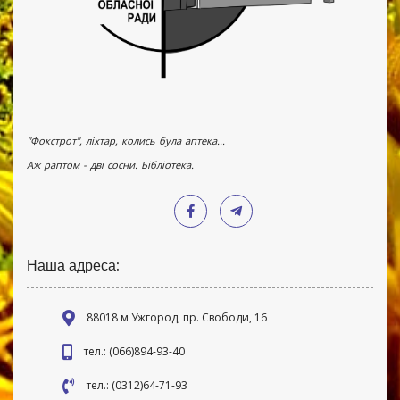
"Фокстрот", ліхтар, колись була аптека...
Аж раптом - дві сосни. Бібліотека.
Наша адреса:
88018 м Ужгород, пр. Свободи, 16
тел.: (066)894-93-40
тел.: (0312)64-71-93