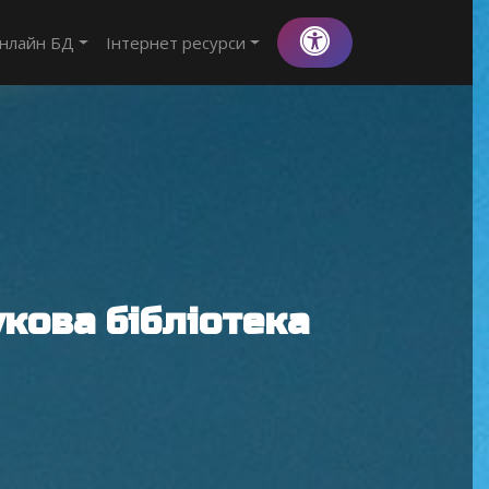
нлайн БД
Інтернет ресурси
кова бібліотека