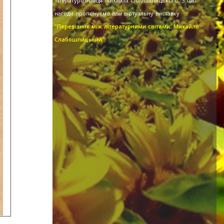
літературознавця Михайла Слабошпицького. З цієї
нагоди пропонуємо вам віртуальну виставку
"Перевізник між літературними світами: Михайло
Слабошпицький".