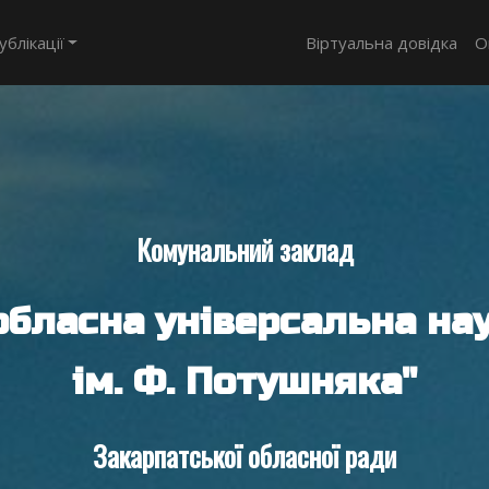
ублікації
Віртуальна довідка
О
Комунальний заклад
обласна універсальна нау
ім. Ф. Потушняка"
Закарпатської обласної ради