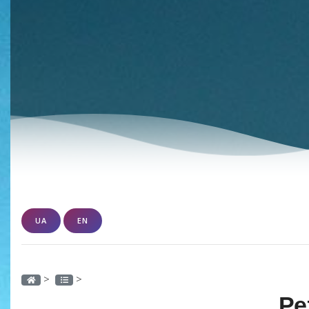
UA
EN
>
>
Ре