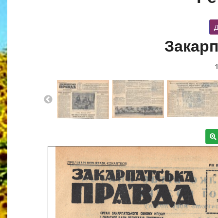
Д
Закарп