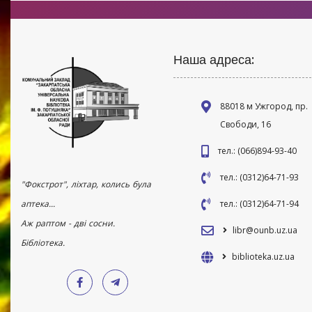
Наша адреса:
88018 м Ужгород, пр.
Свободи, 16
тел.: (066)894-93-40
тел.: (0312)64-71-93
"Фокстрот", ліхтар, колись була
аптека...
тел.: (0312)64-71-94
Аж раптом - дві сосни.
libr@ounb.uz.ua
Бібліотека.
biblioteka.uz.ua