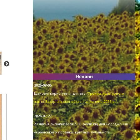
Новини
2026-08-06
Шановні користувачі, для вас
"Хроніка культурного
життя Закарпатської області за липень 2026 р."
.
2026-07-27
28 липня виповнилося б 80 років від дня народження
українського прозаїка, критика, публіциста,