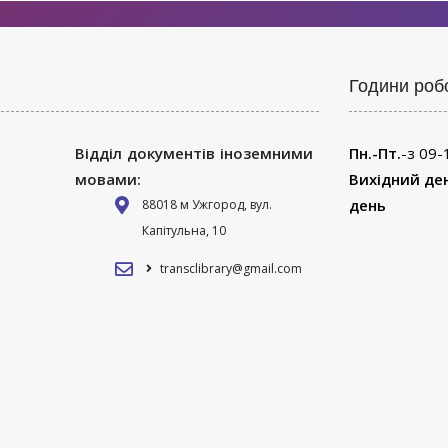
Години роб
Відділ документів іноземними
Пн.-Пт.
-з 09-
мовами:
Вихідний де
день
88018 м Ужгород, вул.
Капітульна, 10
transclibrary@gmail.com