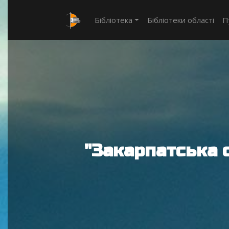
Бібліотека
Бібліотеки області
П
"Закарпатська 