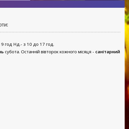
оти:
19 год Нд.- з 10 до 17 год.
нь
субота. Останній вівторок кожного місяця -
санітарний