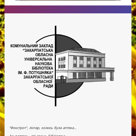
"Фокстрот", ліхтар, колись була аптека...
Аж раптом - дві сосни. Бібліотека.