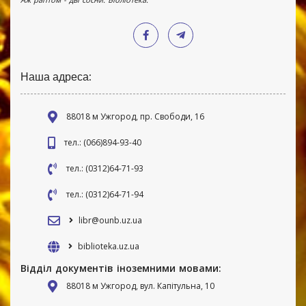
Наша адреса:
88018 м Ужгород, пр. Свободи, 16
тел.: (066)894-93-40
тел.: (0312)64-71-93
тел.: (0312)64-71-94
libr@ounb.uz.ua
biblioteka.uz.ua
Відділ документів іноземними мовами:
88018 м Ужгород, вул. Капітульна, 10