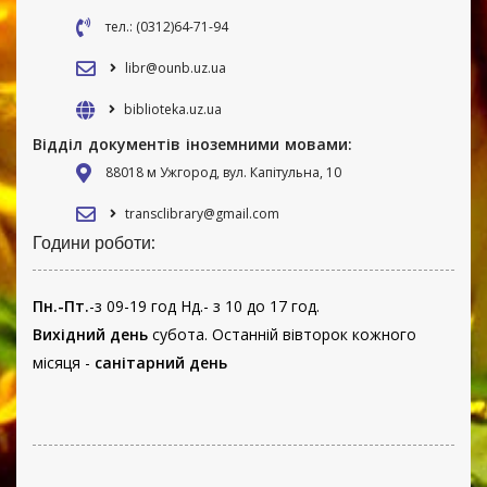
тел.: (0312)64-71-94
libr@ounb.uz.ua
biblioteka.uz.ua
Відділ документів іноземними мовами:
88018 м Ужгород, вул. Капітульна, 10
transclibrary@gmail.com
Години роботи:
Пн.-Пт.
-з 09-19 год Нд.- з 10 до 17 год.
Вихідний день
субота. Останній вівторок кожного
місяця -
санітарний день