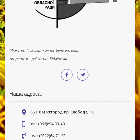
"Фокстрот", ліхтар, колись була аптека...
Аж раптом - дві сосни. Бібліотека.
Наша адреса:
88018 м Ужгород, пр. Свободи, 16
тел.: (066)894-93-40
тел.: (0312)64-71-93