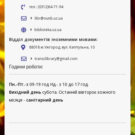
тел.: (0312)64-71-94
libr@ounb.uz.ua
biblioteka.uz.ua
Відділ документів іноземними мовами:
88018 м Ужгород, вул. Капітульна, 10
transclibrary@gmail.com
Години роботи:
Пн.-Пт.
-з 09-19 год Нд.- з 10 до 17 год.
Вихідний день
субота. Останній вівторок кожного
місяця -
санітарний день