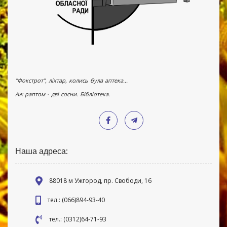
"Фокстрот", ліхтар, колись була аптека...
Аж раптом - дві сосни. Бібліотека.
Наша адреса:
88018 м Ужгород, пр. Свободи, 16
тел.: (066)894-93-40
тел.: (0312)64-71-93