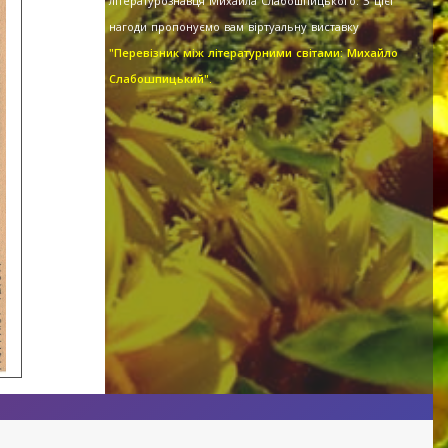
літературознавця Михайла Слабошпицького. З цієї
нагоди пропонуємо вам віртуальну виставку
"Перевізник між літературними світами: Михайло
Слабошпицький".