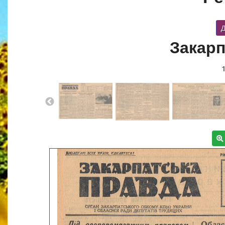
Д
Закарп