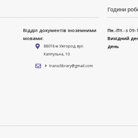
Години роб
Відділ документів іноземними
Пн.-Пт.
-з 09-
мовами:
Вихідний де
день
88018 м Ужгород, вул.
Капітульна, 10
transclibrary@gmail.com