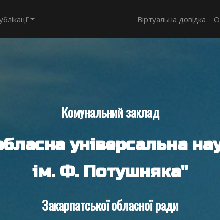
ублікації
Віртуальна довідка
О
Комунальний заклад
обласна універсальна нау
ім. Ф. Потушняка"
Закарпатської обласної ради