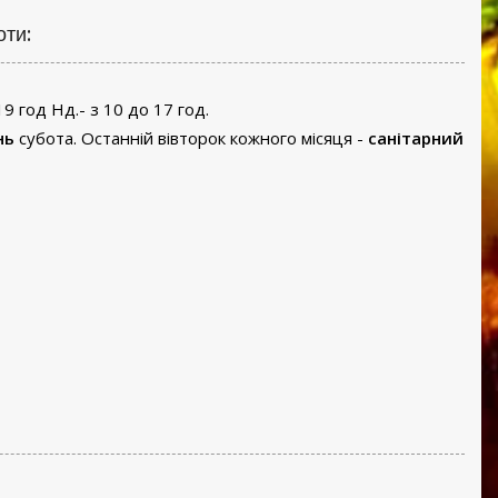
оти:
19 год Нд.- з 10 до 17 год.
нь
субота. Останній вівторок кожного місяця -
санітарний