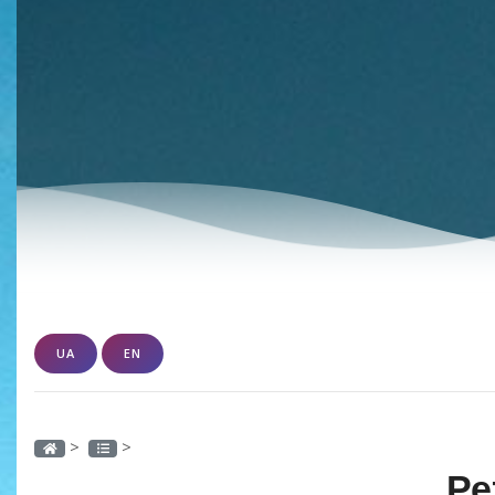
UA
EN
>
>
Ре