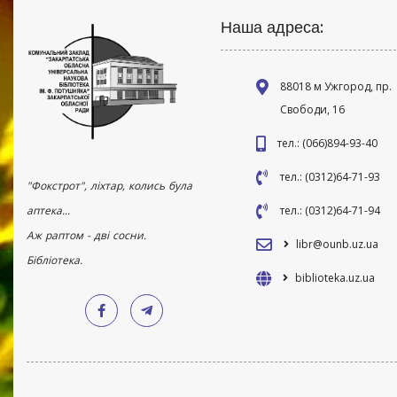
Наша адреса:
88018 м Ужгород, пр.
Свободи, 16
тел.: (066)894-93-40
тел.: (0312)64-71-93
"Фокстрот", ліхтар, колись була
аптека...
тел.: (0312)64-71-94
Аж раптом - дві сосни.
libr@ounb.uz.ua
Бібліотека.
biblioteka.uz.ua