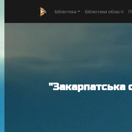
Бібліотека
Бібліотеки області
П
"Закарпатська 