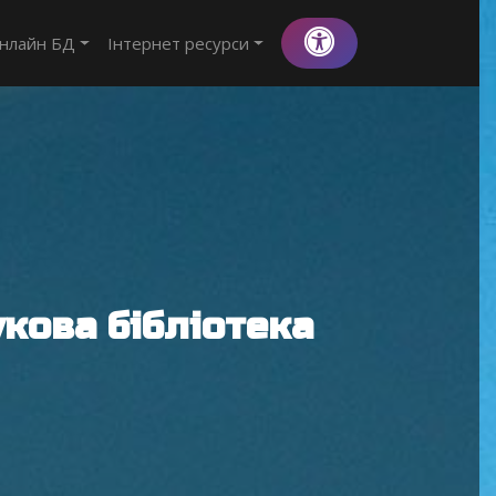
нлайн БД
Інтернет ресурси
кова бібліотека