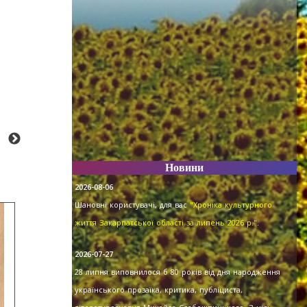
Новини
2026-08-06
Шановні користувачі, для вас
"Хроніка культурного
життя Закарпатської області за липень 2026 р."
.
2026-07-27
28 липня виповнилося б 80 років від дня народження
українського прозаїка, критика, публіциста,