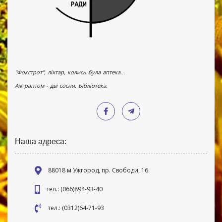
"Фокстрот", ліхтар, колись була аптека...
Аж раптом - дві сосни. Бібліотека.
Наша адреса:
88018 м Ужгород, пр. Свободи, 16
тел.: (066)894-93-40
тел.: (0312)64-71-93