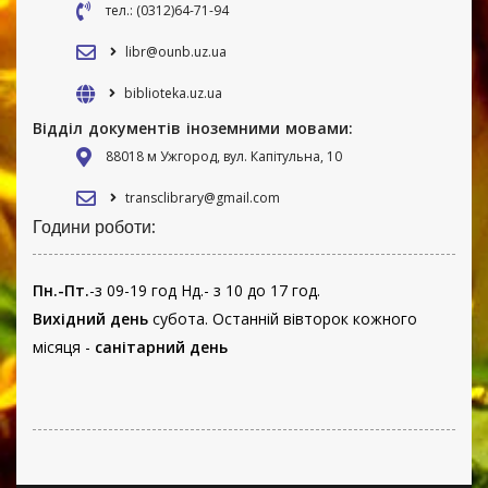
тел.: (0312)64-71-94
libr@ounb.uz.ua
biblioteka.uz.ua
Відділ документів іноземними мовами:
88018 м Ужгород, вул. Капітульна, 10
transclibrary@gmail.com
Години роботи:
Пн.-Пт.
-з 09-19 год Нд.- з 10 до 17 год.
Вихідний день
субота. Останній вівторок кожного
місяця -
санітарний день