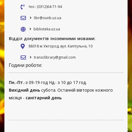
тел.: (0312)64-71-94
libr@ounb.uz.ua
biblioteka.uz.ua
Відділ документів іноземними мовами:
88018 м Ужгород, вул. Капітульна, 10
transclibrary@gmail.com
Години роботи:
Пн.-Пт.
-з 09-19 год Нд.- з 10 до 17 год.
Вихідний день
субота. Останній вівторок кожного
місяця -
санітарний день