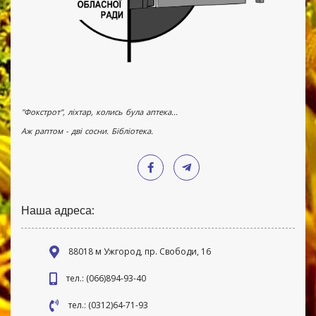
"Фокстрот", ліхтар, колись була аптека...
Аж раптом - дві сосни. Бібліотека.
Наша адреса:
88018 м Ужгород, пр. Свободи, 16
тел.: (066)894-93-40
тел.: (0312)64-71-93