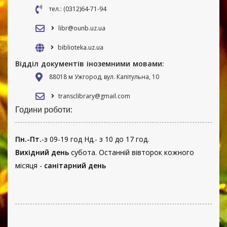
тел.: (0312)64-71-94
libr@ounb.uz.ua
biblioteka.uz.ua
Відділ документів іноземними мовами:
88018 м Ужгород, вул. Капітульна, 10
transclibrary@gmail.com
Години роботи:
Пн.-Пт.
-з 09-19 год Нд.- з 10 до 17 год.
Вихідний день
субота. Останній вівторок кожного
місяця -
санітарний день