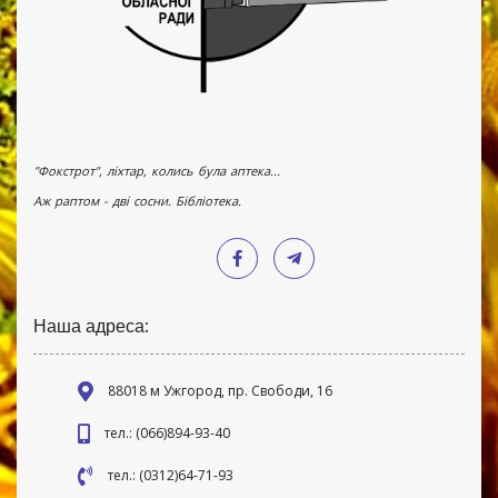
"Фокстрот", ліхтар, колись була аптека...
Аж раптом - дві сосни. Бібліотека.
Наша адреса:
88018 м Ужгород, пр. Свободи, 16
тел.: (066)894-93-40
тел.: (0312)64-71-93