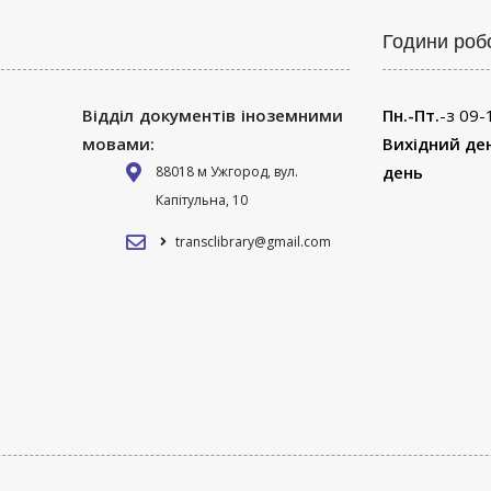
Години роб
Відділ документів іноземними
Пн.-Пт.
-з 09-
мовами:
Вихідний де
день
88018 м Ужгород, вул.
Капітульна, 10
transclibrary@gmail.com