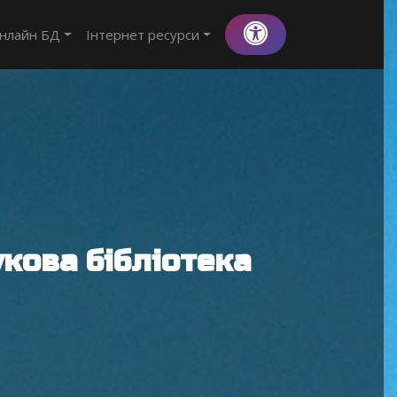
нлайн БД
Інтернет ресурси
кова бібліотека