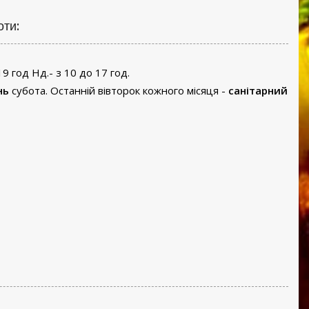
оти:
19 год Нд.- з 10 до 17 год.
нь
субота. Останній вівторок кожного місяця -
санітарний