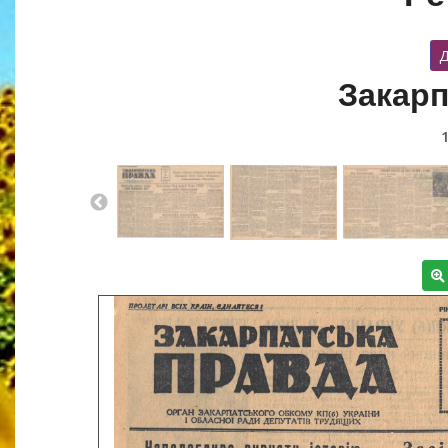
Д
Закарп