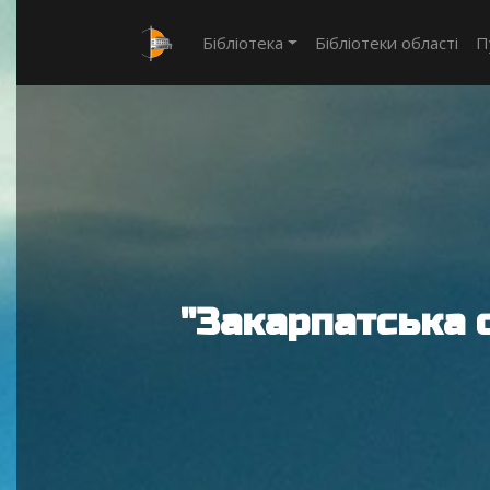
Бібліотека
Бібліотеки області
П
"Закарпатська 