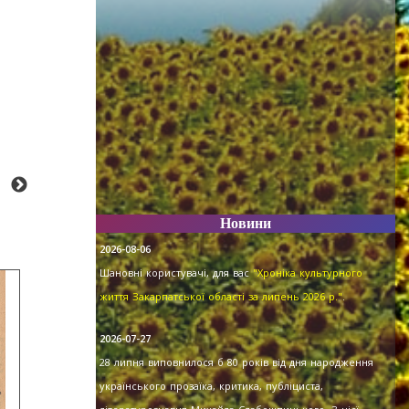
Новини
2026-08-06
Шановні користувачі, для вас
"Хроніка культурного
життя Закарпатської області за липень 2026 р."
.
2026-07-27
28 липня виповнилося б 80 років від дня народження
українського прозаїка, критика, публіциста,