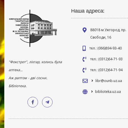
Наша адреса:
88018 м Ужгород, пр.
Свободи, 16
тел.: (066)894-93-40
тел.: (0312)64-71-93
"Фокстрот", ліхтар, колись була
аптека...
тел.: (0312)64-71-94
Аж раптом - дві сосни.
libr@ounb.uz.ua
Бібліотека.
biblioteka.uz.ua