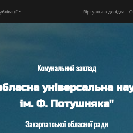
ублікації
Віртуальна довідка
О
Комунальний заклад
обласна універсальна нау
ім. Ф. Потушняка"
Закарпатської обласної ради