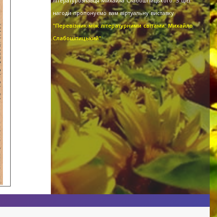
літературознавця Михайла Слабошпицького. З цієї
нагоди пропонуємо вам віртуальну виставку
"Перевізник між літературними світами: Михайло
Слабошпицький".