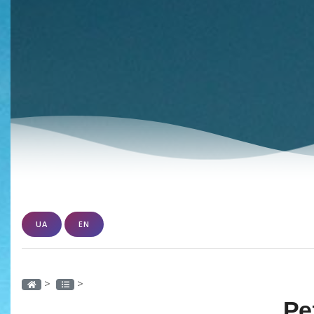
UA
EN
>
>
Ре