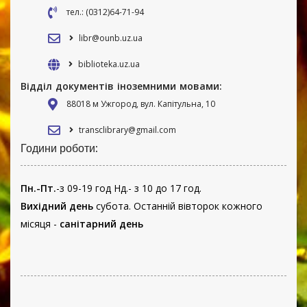
тел.: (0312)64-71-94
libr@ounb.uz.ua
biblioteka.uz.ua
Відділ документів іноземними мовами:
88018 м Ужгород, вул. Капітульна, 10
transclibrary@gmail.com
Години роботи:
Пн.-Пт.
-з 09-19 год Нд.- з 10 до 17 год.
Вихідний день
субота. Останній вівторок кожного
місяця -
санітарний день