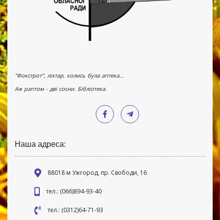
"Фокстрот", ліхтар, колись була аптека...
Аж раптом - дві сосни. Бібліотека.
Наша адреса:
88018 м Ужгород, пр. Свободи, 16
тел.: (066)894-93-40
тел.: (0312)64-71-93