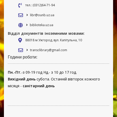
тел.: (0312)64-71-94
libr@ounb.uz.ua
biblioteka.uz.ua
Відділ документів іноземними мовами:
88018 м Ужгород, вул. Капітульна, 10
transclibrary@gmail.com
Години роботи:
Пн.-Пт.
-з 09-19 год Нд.- з 10 до 17 год.
Вихідний день
субота. Останній вівторок кожного
місяця -
санітарний день