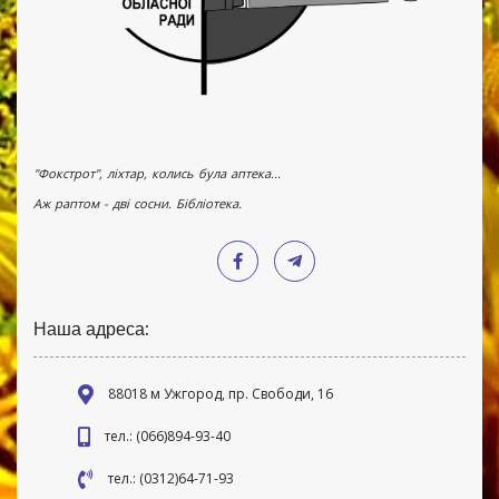
"Фокстрот", ліхтар, колись була аптека...
Аж раптом - дві сосни. Бібліотека.
Наша адреса:
88018 м Ужгород, пр. Свободи, 16
тел.: (066)894-93-40
тел.: (0312)64-71-93