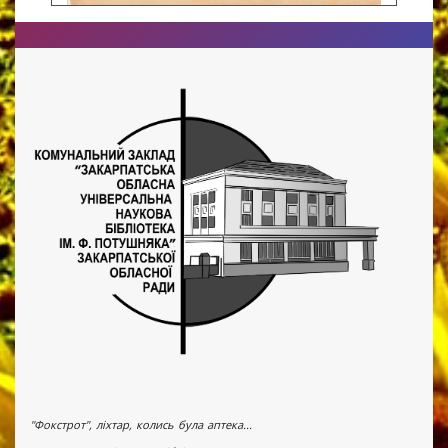
"Фокстрот", ліхтар, колись була аптека...