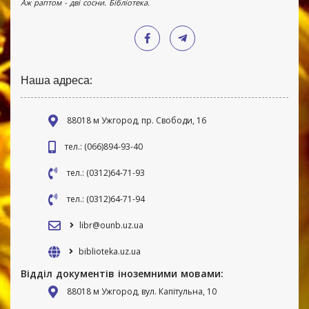
Аж раптом - дві сосни. Бібліотека.
Наша адреса:
88018 м Ужгород, пр. Свободи, 16
тел.: (066)894-93-40
тел.: (0312)64-71-93
тел.: (0312)64-71-94
libr@ounb.uz.ua
biblioteka.uz.ua
Відділ документів іноземними мовами:
88018 м Ужгород, вул. Капітульна, 10