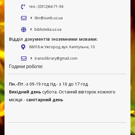
тел.: (0312)64-71-94
libr@ounb.uz.ua
biblioteka.uz.ua
Відділ документів іноземними мовами:
88018 м Ужгород, вул. Капітульна, 10
transclibrary@gmail.com
Години роботи:
Пн.-Пт.
-з 09-19 год Нд.- з 10 до 17 год.
Вихідний день
субота. Останній вівторок кожного
місяця -
санітарний день