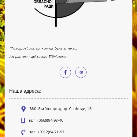
"Фокстрот", ліхтар, колись була аптека...
Аж раптом - дві сосни. Бібліотека.
Наша адреса:
88018 м Ужгород, пр. Свободи, 16
тел.: (066)894-93-40
тел.: (0312)64-71-93