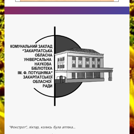
"Фокстрот", ліхтар, колись була аптека...