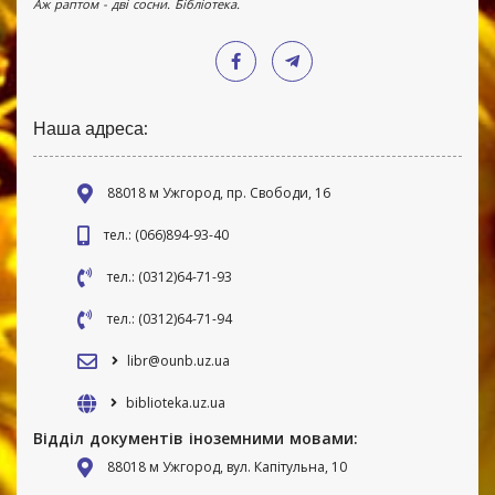
Аж раптом - дві сосни. Бібліотека.
Наша адреса:
88018 м Ужгород, пр. Свободи, 16
тел.: (066)894-93-40
тел.: (0312)64-71-93
тел.: (0312)64-71-94
libr@ounb.uz.ua
biblioteka.uz.ua
Відділ документів іноземними мовами:
88018 м Ужгород, вул. Капітульна, 10