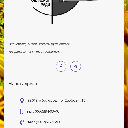
"Фокстрот", ліхтар, колись була аптека...
Аж раптом - дві сосни. Бібліотека.
Наша адреса:
88018 м Ужгород, пр. Свободи, 16
тел.: (066)894-93-40
тел.: (0312)64-71-93