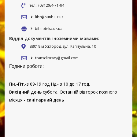
тел.: (0312)64-71-94
libr@ounb.uz.ua
biblioteka.uz.ua
Відділ документів іноземними мовами:
88018 м Ужгород, вул. Капітульна, 10
transclibrary@gmail.com
Години роботи:
Пн.-Пт.
-з 09-19 год Нд.- з 10 до 17 год.
Вихідний день
субота. Останній вівторок кожного
місяця -
санітарний день