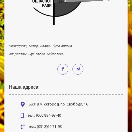
"Фокстрот", ліхтар, колись була аптека...
Аж раптом - дві сосни. Бібліотека.
Наша адреса:
88018 м Ужгород, пр. Свободи, 16
тел.: (066)894-93-40
тел.: (0312)64-71-93