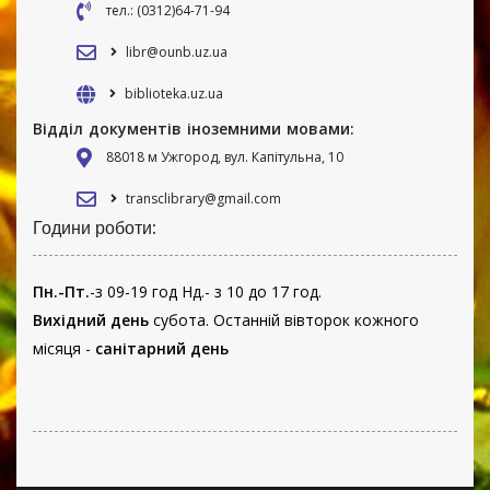
тел.: (0312)64-71-94
libr@ounb.uz.ua
biblioteka.uz.ua
Відділ документів іноземними мовами:
88018 м Ужгород, вул. Капітульна, 10
transclibrary@gmail.com
Години роботи:
Пн.-Пт.
-з 09-19 год Нд.- з 10 до 17 год.
Вихідний день
субота. Останній вівторок кожного
місяця -
санітарний день