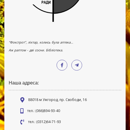
"Фокстрот", ліхтар, колись була аптека...
Аж раптом - дві сосни. Бібліотека.
Наша адреса:
88018 м Ужгород, пр. Свободи, 16
тел.: (066)894-93-40
тел.: (0312)64-71-93