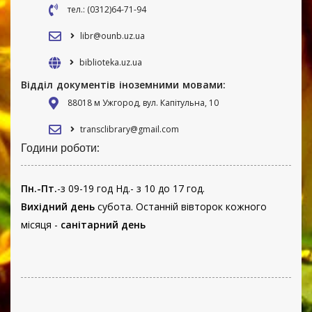
тел.: (0312)64-71-94
libr@ounb.uz.ua
biblioteka.uz.ua
Відділ документів іноземними мовами:
88018 м Ужгород, вул. Капітульна, 10
transclibrary@gmail.com
Години роботи:
Пн.-Пт.
-з 09-19 год Нд.- з 10 до 17 год.
Вихідний день
субота. Останній вівторок кожного
місяця -
санітарний день