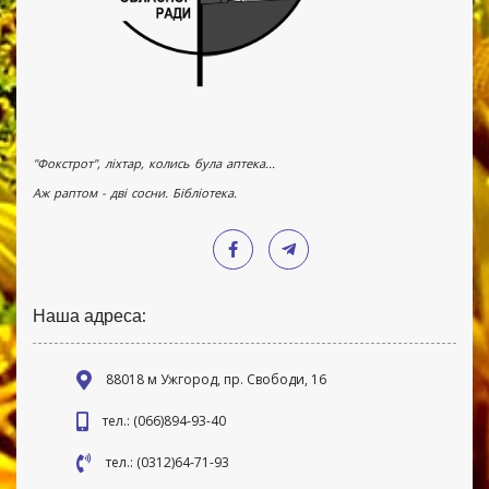
"Фокстрот", ліхтар, колись була аптека...
Аж раптом - дві сосни. Бібліотека.
Наша адреса:
88018 м Ужгород, пр. Свободи, 16
тел.: (066)894-93-40
тел.: (0312)64-71-93