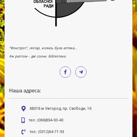
"Фокстрот", ліхтар, колись була аптека...
Аж раптом - дві сосни. Бібліотека.
Наша адреса:
88018 м Ужгород, пр. Свободи, 16
тел.: (066)894-93-40
тел.: (0312)64-71-93