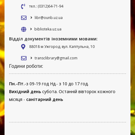
тел.: (0312)64-71-94
libr@ounb.uz.ua
biblioteka.uz.ua
Відділ документів іноземними мовами:
88018 м Ужгород, вул. Капітульна, 10
transclibrary@gmail.com
Години роботи:
Пн.-Пт.
-з 09-19 год Нд.- з 10 до 17 год.
Вихідний день
субота. Останній вівторок кожного
місяця -
санітарний день