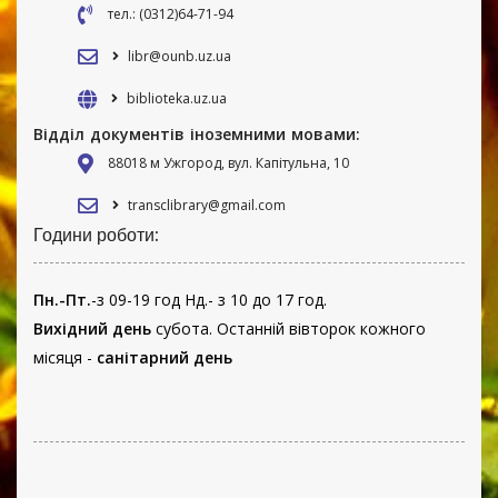
тел.: (0312)64-71-94
libr@ounb.uz.ua
biblioteka.uz.ua
Відділ документів іноземними мовами:
88018 м Ужгород, вул. Капітульна, 10
transclibrary@gmail.com
Години роботи:
Пн.-Пт.
-з 09-19 год Нд.- з 10 до 17 год.
Вихідний день
субота. Останній вівторок кожного
місяця -
санітарний день