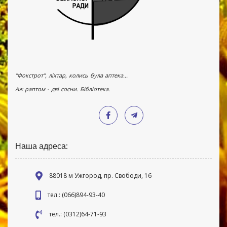
"Фокстрот", ліхтар, колись була аптека...
Аж раптом - дві сосни. Бібліотека.
Наша адреса:
88018 м Ужгород, пр. Свободи, 16
тел.: (066)894-93-40
тел.: (0312)64-71-93