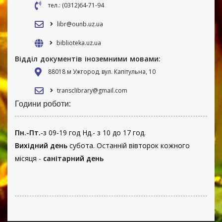
тел.: (0312)64-71-94
libr@ounb.uz.ua
biblioteka.uz.ua
Відділ документів іноземними мовами:
88018 м Ужгород, вул. Капітульна, 10
transclibrary@gmail.com
Години роботи:
Пн.-Пт.
-з 09-19 год Нд.- з 10 до 17 год.
Вихідний день
субота. Останній вівторок кожного
місяця -
санітарний день