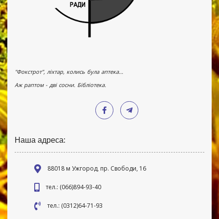
"Фокстрот", ліхтар, колись була аптека...
Аж раптом - дві сосни. Бібліотека.
Наша адреса:
88018 м Ужгород, пр. Свободи, 16
тел.: (066)894-93-40
тел.: (0312)64-71-93