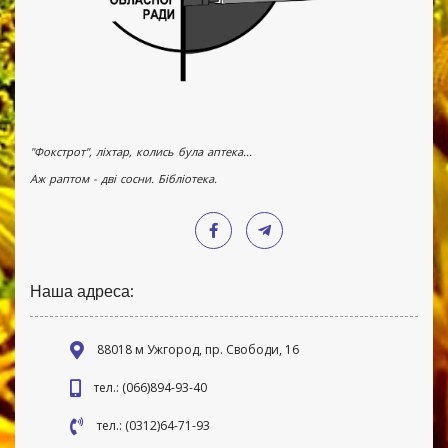
"Фокстрот", ліхтар, колись була аптека...
Аж раптом - дві сосни. Бібліотека.
Наша адреса:
88018 м Ужгород, пр. Свободи, 16
тел.: (066)894-93-40
тел.: (0312)64-71-93