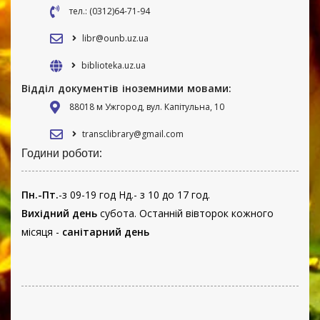
тел.: (0312)64-71-94
libr@ounb.uz.ua
biblioteka.uz.ua
Відділ документів іноземними мовами:
88018 м Ужгород, вул. Капітульна, 10
transclibrary@gmail.com
Години роботи:
Пн.-Пт.
-з 09-19 год Нд.- з 10 до 17 год.
Вихідний день
субота. Останній вівторок кожного
місяця -
санітарний день