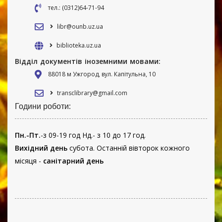
тел.: (0312)64-71-94
libr@ounb.uz.ua
biblioteka.uz.ua
Відділ документів іноземними мовами:
88018 м Ужгород, вул. Капітульна, 10
transclibrary@gmail.com
Години роботи:
Пн.-Пт.
-з 09-19 год Нд.- з 10 до 17 год.
Вихідний день
субота. Останній вівторок кожного
місяця -
санітарний день