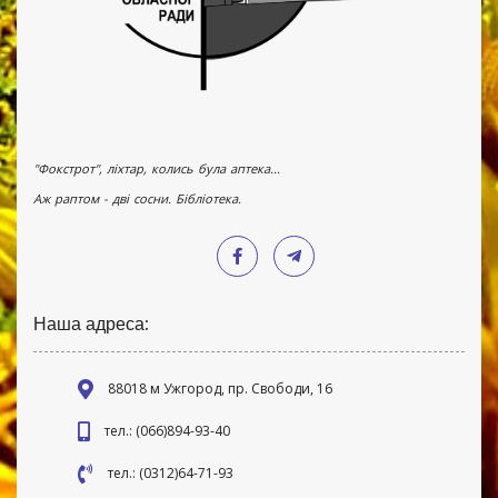
"Фокстрот", ліхтар, колись була аптека...
Аж раптом - дві сосни. Бібліотека.
Наша адреса:
88018 м Ужгород, пр. Свободи, 16
тел.: (066)894-93-40
тел.: (0312)64-71-93