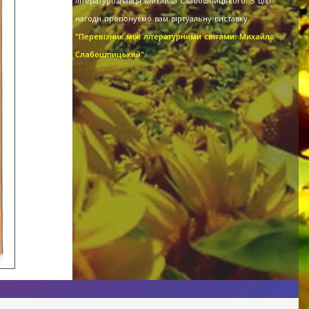
літературознавця Михайла Слабошпицького. З цієї
нагоди пропонуємо вам віртуальну виставку
"Перевізник між літературними світами: Михайло
Слабошпицький".