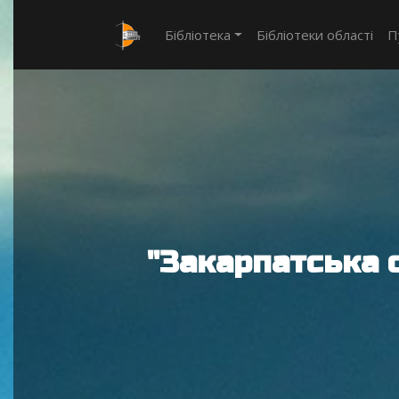
Бібліотека
Бібліотеки області
П
"Закарпатська 