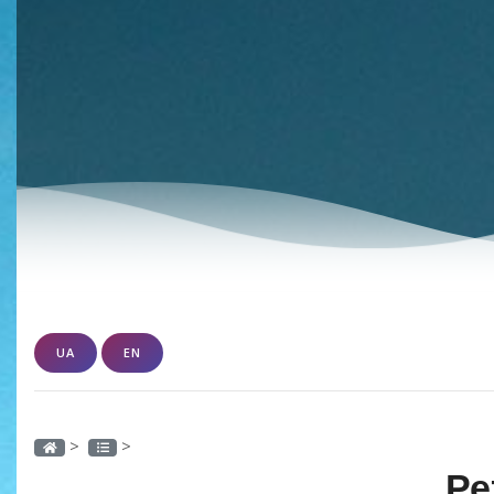
UA
EN
>
>
Ре