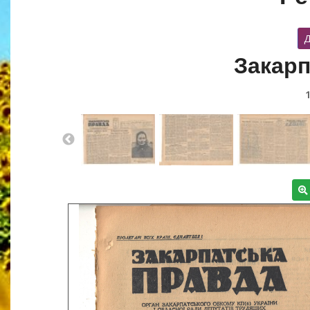
Д
Закарп