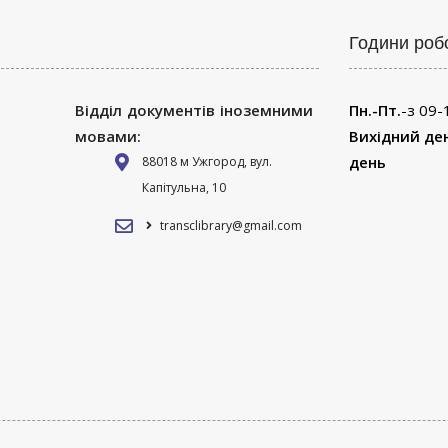
Години роб
Відділ документів іноземними
Пн.-Пт.
-з 09-
мовами:
Вихідний де
день
88018 м Ужгород, вул.
Капітульна, 10
transclibrary@gmail.com