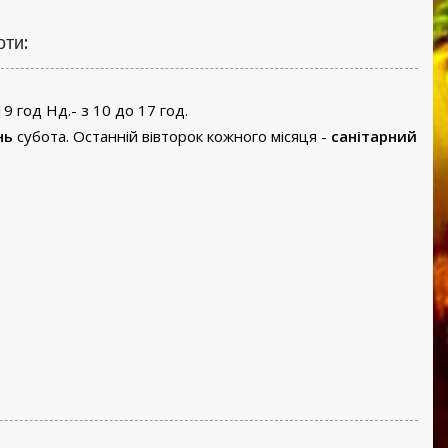
оти:
19 год Нд.- з 10 до 17 год.
нь
субота. Останній вівторок кожного місяця -
санітарний