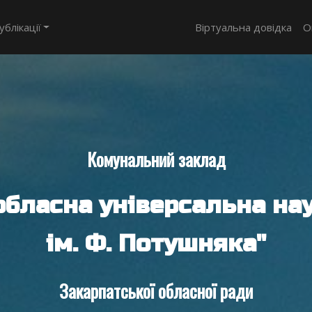
ублікації
Віртуальна довідка
О
Комунальний заклад
обласна універсальна нау
ім. Ф. Потушняка"
Закарпатської обласної ради