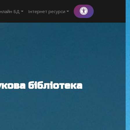
нлайн БД
Інтернет ресурси
кова бібліотека