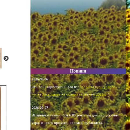
Новини
2026-08-06
Шановні користувачі, для вас
"Хроніка культурного
життя Закарпатської області за липень 2026 р."
.
2026-07-27
28 липня виповнилося б 80 років від дня народження
українського прозаїка, критика, публіциста,