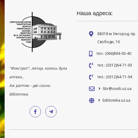
Наша адреса:
88018 м Ужгород, пр.
Свободи, 16
тел.: (066)894-93-40
тел.: (0312)64-71-93
"Фокстрот", ліхтар, колись була
аптека...
тел.: (0312)64-71-94
Аж раптом - дві сосни.
libr@ounb.uz.ua
Бібліотека.
biblioteka.uz.ua