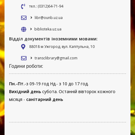
тел.: (0312)64-71-94
libr@ounb.uz.ua
biblioteka.uz.ua
Відділ документів іноземними мовами:
88018 м Ужгород, вул. Капітульна, 10
transclibrary@gmail.com
Години роботи:
Пн.-Пт.
-з 09-19 год Нд.- з 10 до 17 год.
Вихідний день
субота. Останній вівторок кожного
місяця -
санітарний день