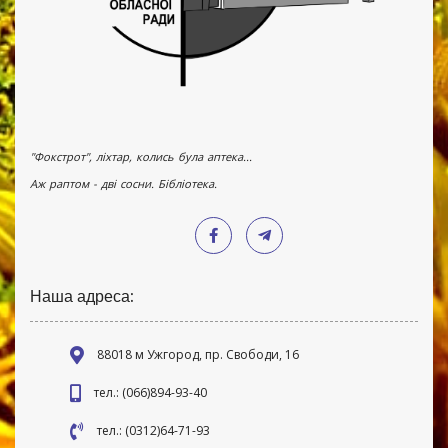
"Фокстрот", ліхтар, колись була аптека...
Аж раптом - дві сосни. Бібліотека.
Наша адреса:
88018 м Ужгород, пр. Свободи, 16
тел.: (066)894-93-40
тел.: (0312)64-71-93