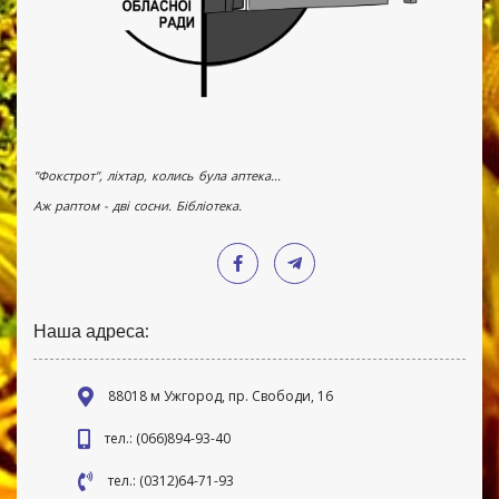
"Фокстрот", ліхтар, колись була аптека...
Аж раптом - дві сосни. Бібліотека.
Наша адреса:
88018 м Ужгород, пр. Свободи, 16
тел.: (066)894-93-40
тел.: (0312)64-71-93