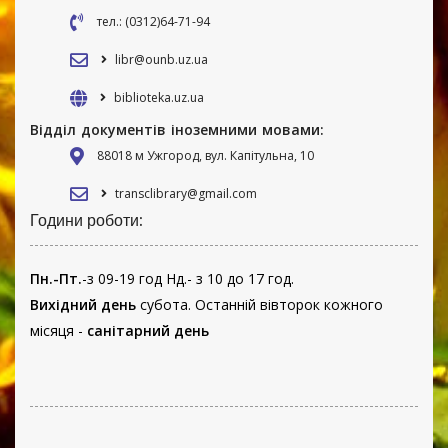
тел.: (0312)64-71-94
libr@ounb.uz.ua
biblioteka.uz.ua
Відділ документів іноземними мовами:
88018 м Ужгород, вул. Капітульна, 10
transclibrary@gmail.com
Години роботи:
Пн.-Пт.
-з 09-19 год Нд.- з 10 до 17 год.
Вихідний день
субота. Останній вівторок кожного
місяця -
санітарний день