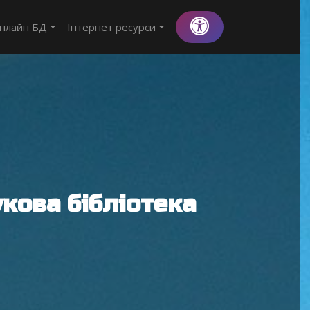
нлайн БД
Інтернет ресурси
кова бібліотека