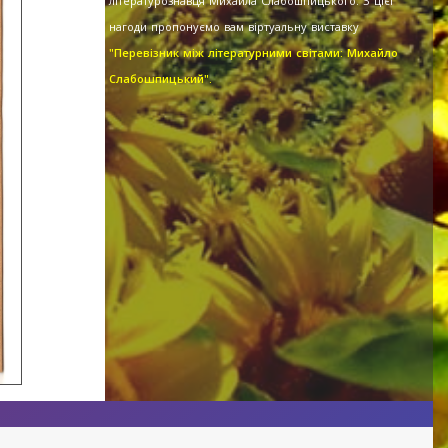
літературознавця Михайла Слабошпицького. З цієї
нагоди пропонуємо вам віртуальну виставку
"Перевізник між літературними світами: Михайло
Слабошпицький".