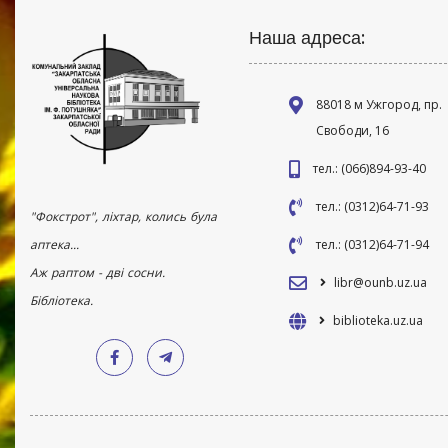
Наша адреса:
88018 м Ужгород, пр.
Свободи, 16
тел.: (066)894-93-40
тел.: (0312)64-71-93
"Фокстрот", ліхтар, колись була
аптека...
тел.: (0312)64-71-94
Аж раптом - дві сосни.
libr@ounb.uz.ua
Бібліотека.
biblioteka.uz.ua