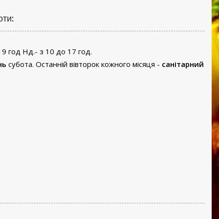
оти:
19 год Нд.- з 10 до 17 год.
нь
субота. Останній вівторок кожного місяця -
санітарний