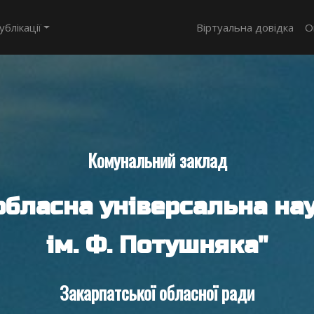
ублікації
Віртуальна довідка
О
Комунальний заклад
обласна універсальна нау
ім. Ф. Потушняка"
Закарпатської обласної ради