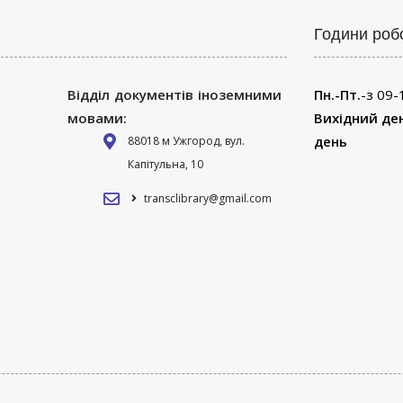
Години роб
Відділ документів іноземними
Пн.-Пт.
-з 09-
мовами:
Вихідний де
день
88018 м Ужгород, вул.
Капітульна, 10
transclibrary@gmail.com