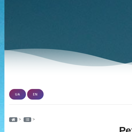
UA
EN
>
>
Ре