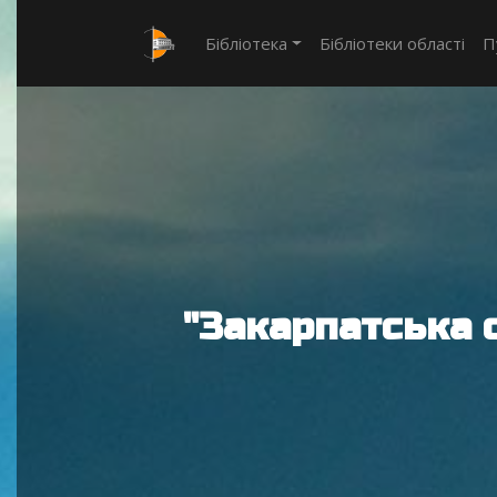
Бібліотека
Бібліотеки області
П
"Закарпатська 