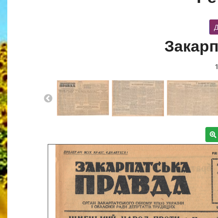
Д
Закарп