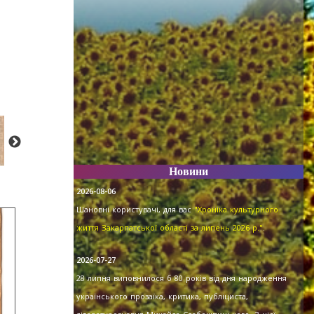
Новини
2026-08-06
Шановні користувачі, для вас
"Хроніка культурного
життя Закарпатської області за липень 2026 р."
.
2026-07-27
28 липня виповнилося б 80 років від дня народження
українського прозаїка, критика, публіциста,