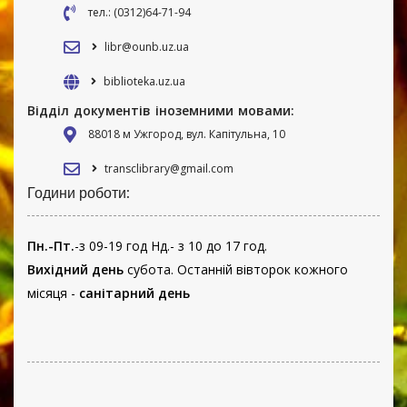
тел.: (0312)64-71-94
libr@ounb.uz.ua
biblioteka.uz.ua
Відділ документів іноземними мовами:
88018 м Ужгород, вул. Капітульна, 10
transclibrary@gmail.com
Години роботи:
Пн.-Пт.
-з 09-19 год Нд.- з 10 до 17 год.
Вихідний день
субота. Останній вівторок кожного
місяця -
санітарний день