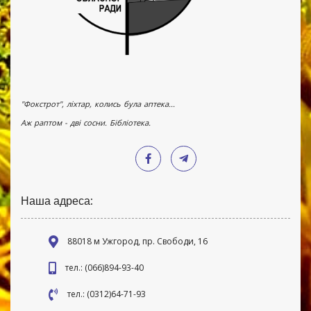
"Фокстрот", ліхтар, колись була аптека...
Аж раптом - дві сосни. Бібліотека.
Наша адреса:
88018 м Ужгород, пр. Свободи, 16
тел.: (066)894-93-40
тел.: (0312)64-71-93