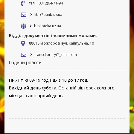
тел.: (0312)64-71-94
libr@ounb.uz.ua
biblioteka.uz.ua
Відділ документів іноземними мовами:
88018 м Ужгород, вул. Капітульна, 10
transclibrary@gmail.com
Години роботи:
Пн.-Пт.
-з 09-19 год Нд.- з 10 до 17 год.
Вихідний день
субота. Останній вівторок кожного
місяця -
санітарний день