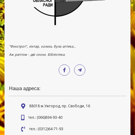
"Фокстрот", ліхтар, колись була аптека...
Аж раптом - дві сосни. Бібліотека.
Наша адреса:
88018 м Ужгород, пр. Свободи, 16
тел.: (066)894-93-40
тел.: (0312)64-71-93