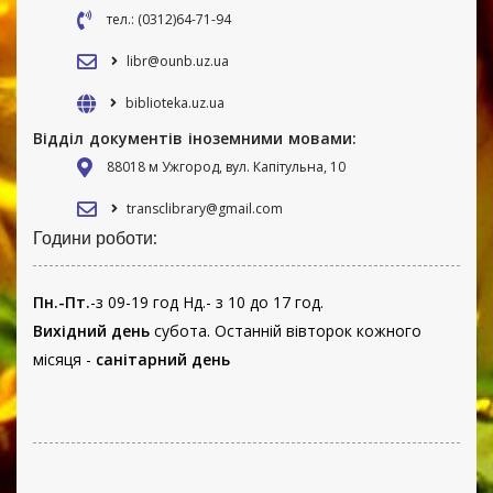
тел.: (0312)64-71-94
libr@ounb.uz.ua
biblioteka.uz.ua
Відділ документів іноземними мовами:
88018 м Ужгород, вул. Капітульна, 10
transclibrary@gmail.com
Години роботи:
Пн.-Пт.
-з 09-19 год Нд.- з 10 до 17 год.
Вихідний день
субота. Останній вівторок кожного
місяця -
санітарний день