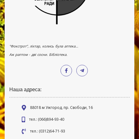
"Фокстрот", ліхтар, колись була аптека...
Аж раптом - дві сосни. Бібліотека.
Наша адреса:
88018 м Ужгород, пр. Свободи, 16
тел.: (066)894-93-40
тел.: (0312)64-71-93