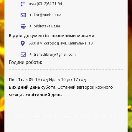
тел.: (0312)64-71-94
libr@ounb.uz.ua
biblioteka.uz.ua
Відділ документів іноземними мовами:
88018 м Ужгород, вул. Капітульна, 10
transclibrary@gmail.com
Години роботи:
Пн.-Пт.
-з 09-19 год Нд.- з 10 до 17 год.
Вихідний день
субота. Останній вівторок кожного
місяця -
санітарний день