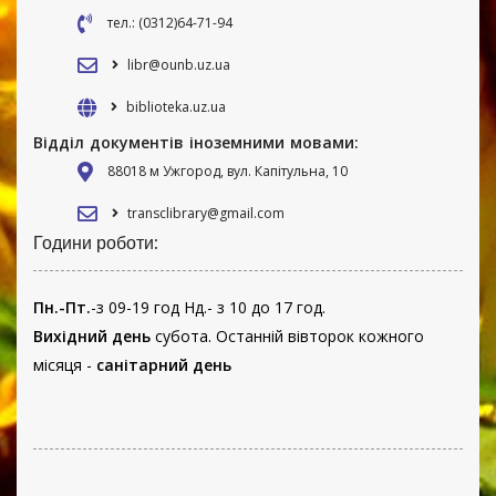
тел.: (0312)64-71-94
libr@ounb.uz.ua
biblioteka.uz.ua
Відділ документів іноземними мовами:
88018 м Ужгород, вул. Капітульна, 10
transclibrary@gmail.com
Години роботи:
Пн.-Пт.
-з 09-19 год Нд.- з 10 до 17 год.
Вихідний день
субота. Останній вівторок кожного
місяця -
санітарний день