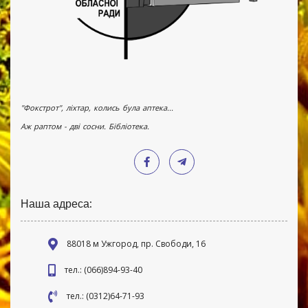
"Фокстрот", ліхтар, колись була аптека...
Аж раптом - дві сосни. Бібліотека.
Наша адреса:
88018 м Ужгород, пр. Свободи, 16
тел.: (066)894-93-40
тел.: (0312)64-71-93