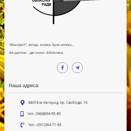
"Фокстрот", ліхтар, колись була аптека...
Аж раптом - дві сосни. Бібліотека.
Наша адреса:
88018 м Ужгород, пр. Свободи, 16
тел.: (066)894-93-40
тел.: (0312)64-71-93