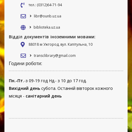
тел.: (0312)64-71-94
libr@ounb.uz.ua
biblioteka.uz.ua
Відділ документів іноземними мовами:
88018 м Ужгород, вул. Капітульна, 10
transclibrary@gmail.com
Години роботи:
Пн.-Пт.
-з 09-19 год Нд.- з 10 до 17 год.
Вихідний день
субота. Останній вівторок кожного
місяця -
санітарний день