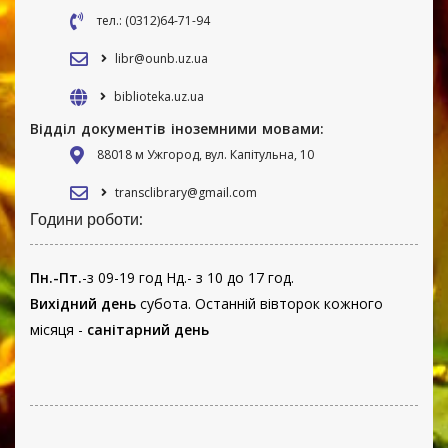
тел.: (0312)64-71-94
libr@ounb.uz.ua
biblioteka.uz.ua
Відділ документів іноземними мовами:
88018 м Ужгород, вул. Капітульна, 10
transclibrary@gmail.com
Години роботи:
Пн.-Пт.
-з 09-19 год Нд.- з 10 до 17 год.
Вихідний день
субота. Останній вівторок кожного
місяця -
санітарний день