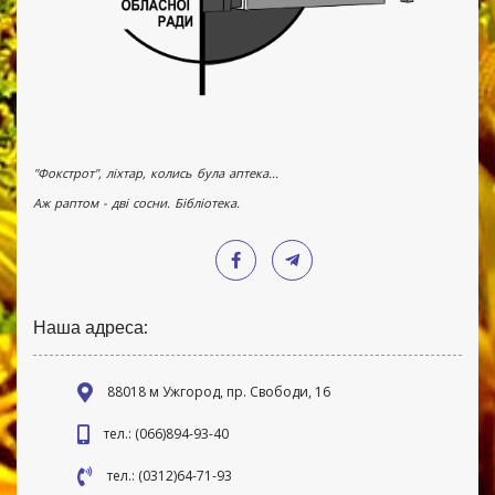
"Фокстрот", ліхтар, колись була аптека...
Аж раптом - дві сосни. Бібліотека.
Наша адреса:
88018 м Ужгород, пр. Свободи, 16
тел.: (066)894-93-40
тел.: (0312)64-71-93