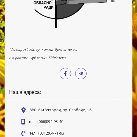
"Фокстрот", ліхтар, колись була аптека...
Аж раптом - дві сосни. Бібліотека.
Наша адреса:
88018 м Ужгород, пр. Свободи, 16
тел.: (066)894-93-40
тел.: (0312)64-71-93