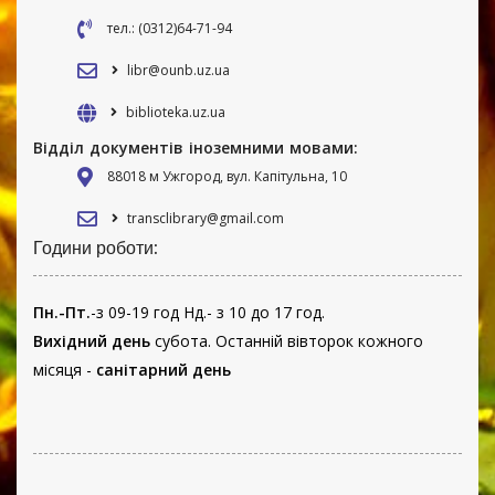
тел.: (0312)64-71-94
libr@ounb.uz.ua
biblioteka.uz.ua
Відділ документів іноземними мовами:
88018 м Ужгород, вул. Капітульна, 10
transclibrary@gmail.com
Години роботи:
Пн.-Пт.
-з 09-19 год Нд.- з 10 до 17 год.
Вихідний день
субота. Останній вівторок кожного
місяця -
санітарний день