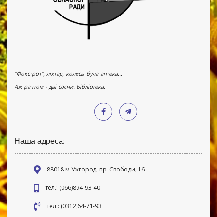
"Фокстрот", ліхтар, колись була аптека...
Аж раптом - дві сосни. Бібліотека.
Наша адреса:
88018 м Ужгород, пр. Свободи, 16
тел.: (066)894-93-40
тел.: (0312)64-71-93