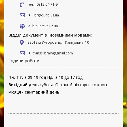
тел.: (0312)64-71-94
libr@ounb.uz.ua
biblioteka.uz.ua
Відділ документів іноземними мовами:
88018 м Ужгород, вул. Капітульна, 10
transclibrary@gmail.com
Години роботи:
Пн.-Пт.
-з 09-19 год Нд.- з 10 до 17 год.
Вихідний день
субота. Останній вівторок кожного
місяця -
санітарний день