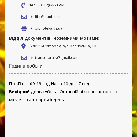
тел.: (0312)64-71-94
libr@ounb.uz.ua
biblioteka.uz.ua
Відділ документів іноземними мовами:
88018 м Ужгород, вул. Капітульна, 10
transclibrary@gmail.com
Години роботи:
Пн.-Пт.
-з 09-19 год Нд.- з 10 до 17 год.
Вихідний день
субота. Останній вівторок кожного
місяця -
санітарний день