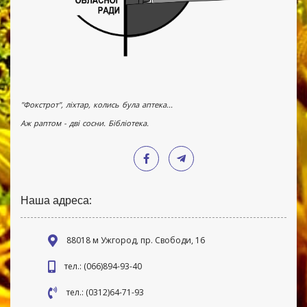
"Фокстрот", ліхтар, колись була аптека...
Аж раптом - дві сосни. Бібліотека.
Наша адреса:
88018 м Ужгород, пр. Свободи, 16
тел.: (066)894-93-40
тел.: (0312)64-71-93