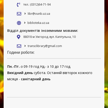
тел.: (0312)64-71-94
libr@ounb.uz.ua
biblioteka.uz.ua
Відділ документів іноземними мовами:
88018 м Ужгород, вул. Капітульна, 10
transclibrary@gmail.com
Години роботи:
Пн.-Пт.
-з 09-19 год Нд.- з 10 до 17 год.
Вихідний день
субота. Останній вівторок кожного
місяця -
санітарний день