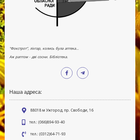
"Фокстрот", ліхтар, колись була аптека...
Аж раптом - дві сосни. Бібліотека.
Наша адреса:
88018 м Ужгород, пр. Свободи, 16
тел.: (066)894-93-40
тел.: (0312)64-71-93