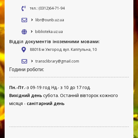
тел.: (0312)64-71-94
libr@ounb.uz.ua
biblioteka.uz.ua
Відділ документів іноземними мовами:
88018 м Ужгород, вул. Капітульна, 10
transclibrary@gmail.com
Години роботи:
Пн.-Пт.
-з 09-19 год Нд.- з 10 до 17 год.
Вихідний день
субота. Останній вівторок кожного
місяця -
санітарний день