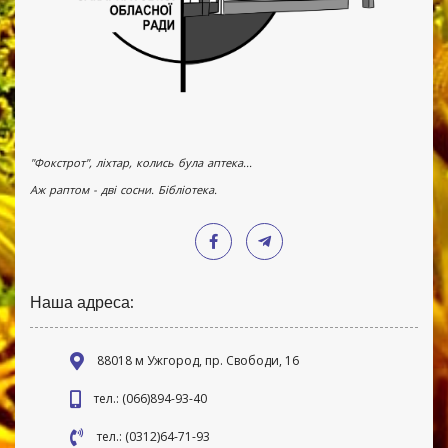
"Фокстрот", ліхтар, колись була аптека...
Аж раптом - дві сосни. Бібліотека.
Наша адреса:
88018 м Ужгород, пр. Свободи, 16
тел.: (066)894-93-40
тел.: (0312)64-71-93