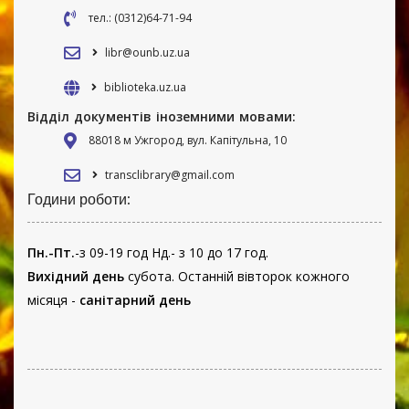
тел.: (0312)64-71-94
libr@ounb.uz.ua
biblioteka.uz.ua
Відділ документів іноземними мовами:
88018 м Ужгород, вул. Капітульна, 10
transclibrary@gmail.com
Години роботи:
Пн.-Пт.
-з 09-19 год Нд.- з 10 до 17 год.
Вихідний день
субота. Останній вівторок кожного
місяця -
санітарний день