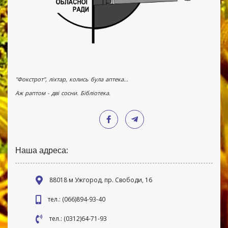
"Фокстрот", ліхтар, колись була аптека...
Аж раптом - дві сосни. Бібліотека.
Наша адреса:
88018 м Ужгород, пр. Свободи, 16
тел.: (066)894-93-40
тел.: (0312)64-71-93