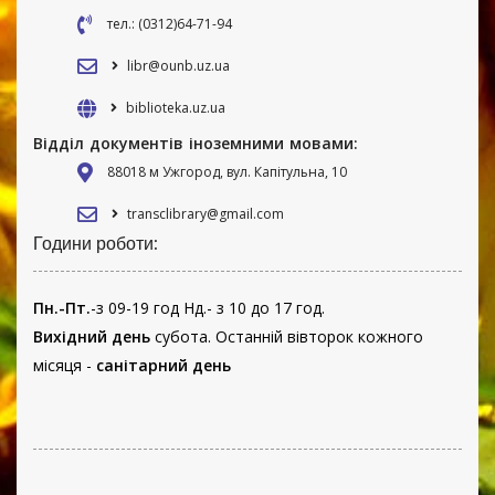
тел.: (0312)64-71-94
libr@ounb.uz.ua
biblioteka.uz.ua
Відділ документів іноземними мовами:
88018 м Ужгород, вул. Капітульна, 10
transclibrary@gmail.com
Години роботи:
Пн.-Пт.
-з 09-19 год Нд.- з 10 до 17 год.
Вихідний день
субота. Останній вівторок кожного
місяця -
санітарний день