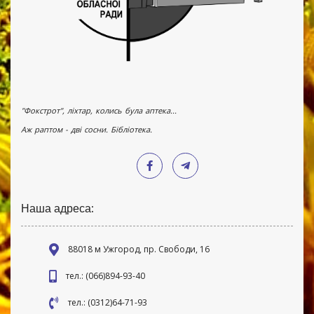
"Фокстрот", ліхтар, колись була аптека...
Аж раптом - дві сосни. Бібліотека.
Наша адреса:
88018 м Ужгород, пр. Свободи, 16
тел.: (066)894-93-40
тел.: (0312)64-71-93