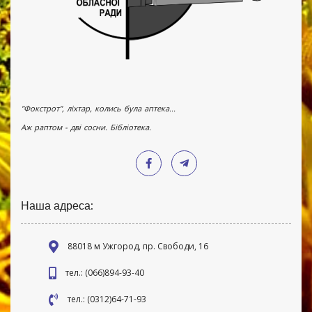
"Фокстрот", ліхтар, колись була аптека...
Аж раптом - дві сосни. Бібліотека.
Наша адреса:
88018 м Ужгород, пр. Свободи, 16
тел.: (066)894-93-40
тел.: (0312)64-71-93