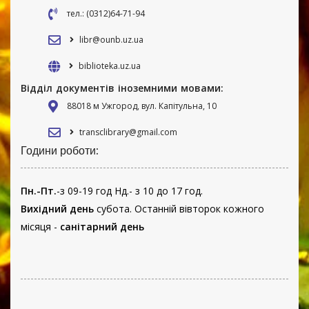
тел.: (0312)64-71-94
libr@ounb.uz.ua
biblioteka.uz.ua
Відділ документів іноземними мовами:
88018 м Ужгород, вул. Капітульна, 10
transclibrary@gmail.com
Години роботи:
Пн.-Пт.
-з 09-19 год Нд.- з 10 до 17 год.
Вихідний день
субота. Останній вівторок кожного
місяця -
санітарний день