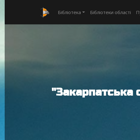
Бібліотека
Бібліотеки області
П
"Закарпатська 