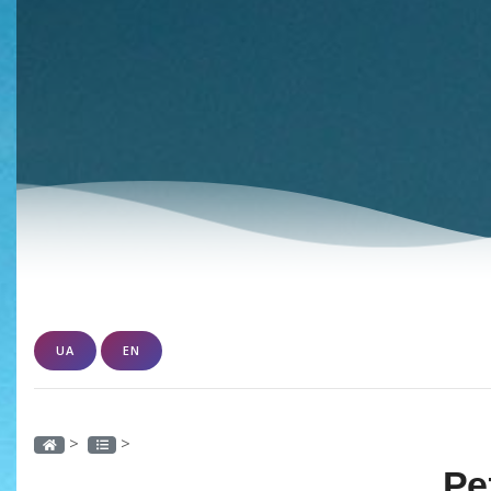
UA
EN
>
>
Ре