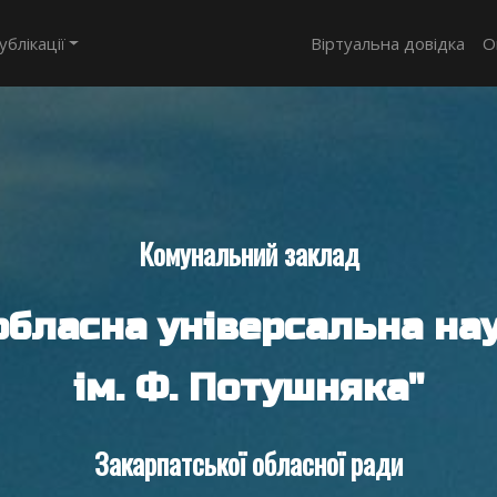
ублікації
Віртуальна довідка
О
Комунальний заклад
обласна універсальна нау
ім. Ф. Потушняка"
Закарпатської обласної ради