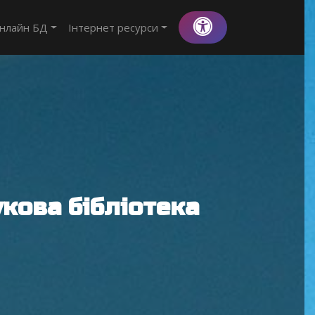
нлайн БД
Інтернет ресурси
кова бібліотека