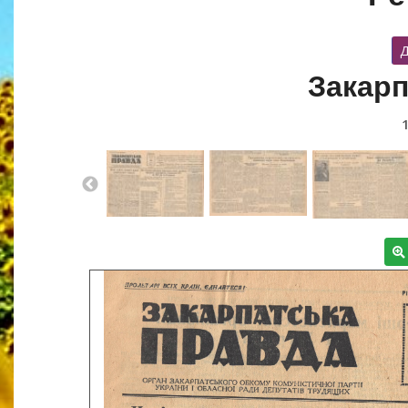
Д
Закарп