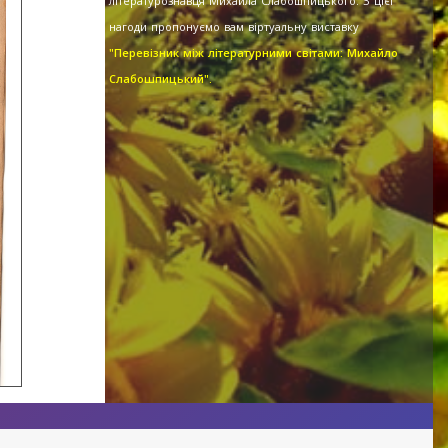
літературознавця Михайла Слабошпицького. З цієї
нагоди пропонуємо вам віртуальну виставку
"Перевізник між літературними світами: Михайло
Слабошпицький".