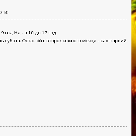
оти:
19 год Нд.- з 10 до 17 год.
нь
субота. Останній вівторок кожного місяця -
санітарний