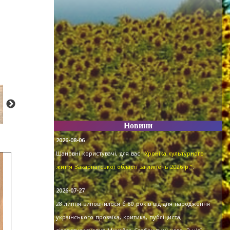
Новини
2026-08-06
Шановні користувачі, для вас
"Хроніка культурного
життя Закарпатської області за липень 2026 р."
.
2026-07-27
28 липня виповнилося б 80 років від дня народження
українського прозаїка, критика, публіциста,