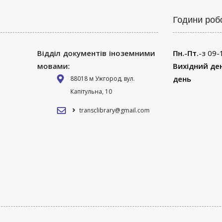
Години роб
Відділ документів іноземними
Пн.-Пт.
-з 09-
мовами:
Вихідний де
день
88018 м Ужгород, вул.
Капітульна, 10
transclibrary@gmail.com