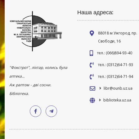
Наша адреса:
88018 м Ужгород, пр.
Свободи, 16
тел.: (066)894-93-40
тел.: (0312)64-71-93
"Фокстрот", ліхтар, колись була
аптека...
тел.: (0312)64-71-94
Аж раптом - дві сосни.
libr@ounb.uz.ua
Бібліотека.
biblioteka.uz.ua