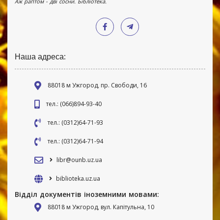
Аж раптом - дві сосни. Бібліотека.
Наша адреса:
88018 м Ужгород, пр. Свободи, 16
тел.: (066)894-93-40
тел.: (0312)64-71-93
тел.: (0312)64-71-94
libr@ounb.uz.ua
biblioteka.uz.ua
Відділ документів іноземними мовами:
88018 м Ужгород, вул. Капітульна, 10