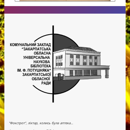
"Фокстрот", ліхтар, колись була аптека...