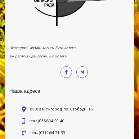
"Фокстрот", ліхтар, колись була аптека...
Аж раптом - дві сосни. Бібліотека.
Наша адреса:
88018 м Ужгород, пр. Свободи, 16
тел.: (066)894-93-40
тел.: (0312)64-71-93