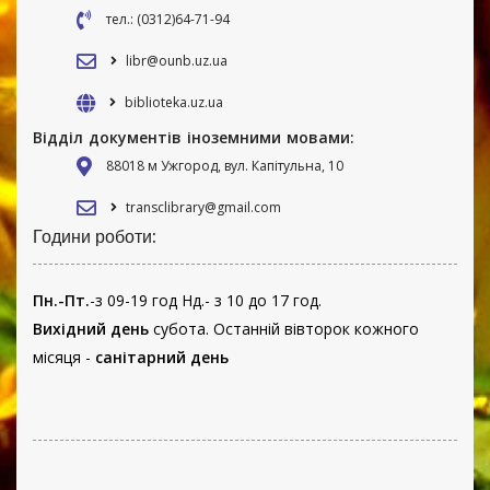
тел.: (0312)64-71-94
libr@ounb.uz.ua
biblioteka.uz.ua
Відділ документів іноземними мовами:
88018 м Ужгород, вул. Капітульна, 10
transclibrary@gmail.com
Години роботи:
Пн.-Пт.
-з 09-19 год Нд.- з 10 до 17 год.
Вихідний день
субота. Останній вівторок кожного
місяця -
санітарний день