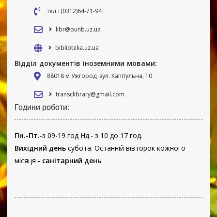
тел.: (0312)64-71-94
libr@ounb.uz.ua
biblioteka.uz.ua
Відділ документів іноземними мовами:
88018 м Ужгород, вул. Капітульна, 10
transclibrary@gmail.com
Години роботи:
Пн.-Пт.
-з 09-19 год Нд.- з 10 до 17 год.
Вихідний день
субота. Останній вівторок кожного
місяця -
санітарний день