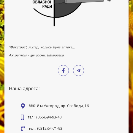
"Фокстрот", ліхтар, колись була аптека...
Аж раптом - дві сосни. Бібліотека.
Наша адреса:
88018 м Ужгород, пр. Свободи, 16
тел.: (066)894-93-40
тел.: (0312)64-71-93